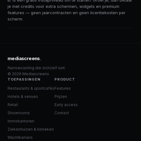
Er is een gratis instapniveau om te starten. Groei je, dan betaal
je met credits voor extra schermen, widgets en premium
features — geen jaarcontracten en geen licentiekosten per
scherm.
mediascreens
.
Narrowcasting die zichzelf runt.
© 2026 Mediascreens
TOEPASSINGEN
PRODUCT
Restaurants & sportcafés
Features
Hotels & venues
Prijzen
Retail
Early access
Showrooms
Contact
Immokantoren
Ziekenhuizen & klinieken
Wachtkamers