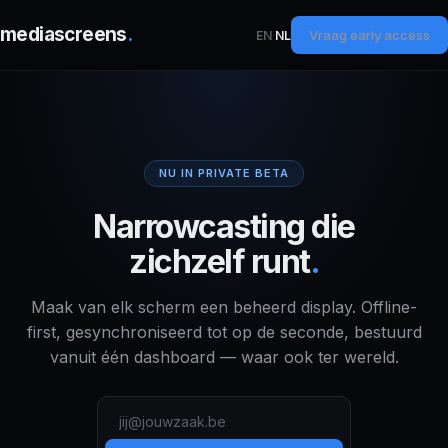
mediascreens
.
Vraag early access
EN
·
NL
NU IN PRIVATE BETA
Narrowcasting die
zichzelf runt
.
Maak van elk scherm een beheerd display. Offline-
first, gesynchroniseerd tot op de seconde, bestuurd
vanuit één dashboard — waar ook ter wereld.