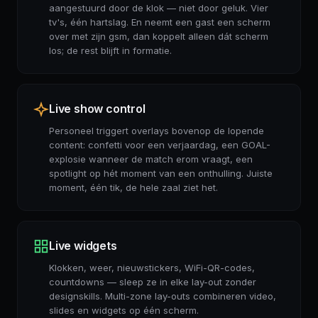
aangestuurd door de klok — niet door geluk. Vier
tv's, één hartslag. En neemt een gast een scherm
over met zijn gsm, dan koppelt alleen dát scherm
los; de rest blijft in formatie.
Live show control
Personeel triggert overlays bovenop de lopende
content: confetti voor een verjaardag, een GOAL-
explosie wanneer de match erom vraagt, een
spotlight op hét moment van een onthulling. Juiste
moment, één tik, de hele zaal ziet het.
Live widgets
Klokken, weer, nieuwstickers, WiFi-QR-codes,
countdowns — sleep ze in elke lay-out zonder
designskills. Multi-zone lay-outs combineren video,
slides en widgets op één scherm.