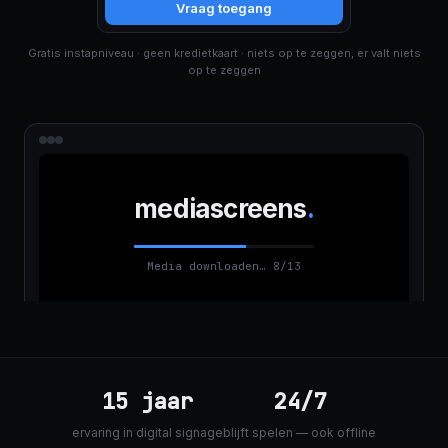
Vraag toegang
Gratis instapniveau · geen kredietkaart · niets op te zeggen, er valt niets
op te zeggen
mediascreens
.
Media downloaden… 8/13
15 jaar
24/7
ervaring in digital signage
blijft spelen — ook offline